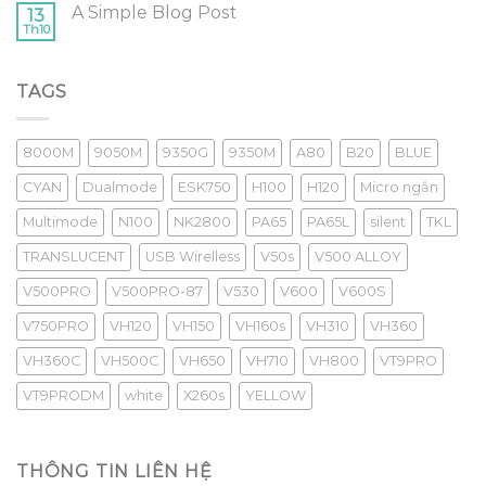
A Simple Blog Post
13
Th10
TAGS
8000M
9050M
9350G
9350M
A80
B20
BLUE
CYAN
Dualmode
ESK750
H100
H120
Micro ngắn
Multimode
N100
NK2800
PA65
PA65L
silent
TKL
TRANSLUCENT
USB Wirelless
V50s
V500 ALLOY
V500PRO
V500PRO-87
V530
V600
V600S
V750PRO
VH120
VH150
VH160s
VH310
VH360
VH360C
VH500C
VH650
VH710
VH800
VT9PRO
VT9PRODM
white
X260s
YELLOW
THÔNG TIN LIÊN HỆ