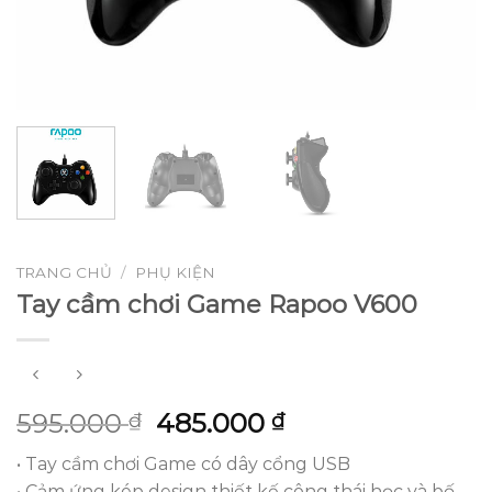
TRANG CHỦ
/
PHỤ KIỆN
Tay cầm chơi Game Rapoo V600
Giá
Giá
595.000
485.000
₫
₫
gốc
hiện
• Tay cầm chơi Game có dây cổng USB
là:
tại
• Cảm ứng kép design thiết kế công thái học và bố