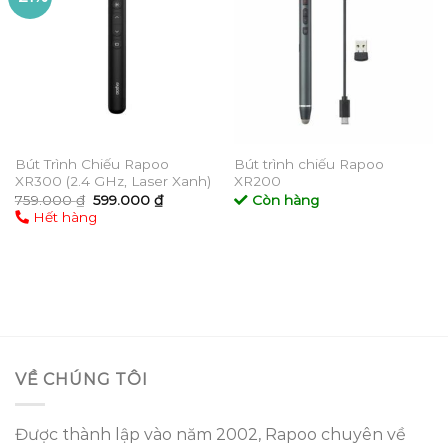
wishlist
wishlist
Bút Trình Chiếu Rapoo
Bút trình chiếu Rapoo
XR300 (2.4 GHz, Laser Xanh)
XR200
Giá
Giá
759.000
₫
599.000
₫
Còn hàng
gốc
hiện
Hết hàng
là:
tại
759.000 ₫.
là:
599.000 ₫.
VỀ CHÚNG TÔI
Được thành lập vào năm 2002, Rapoo chuyên về