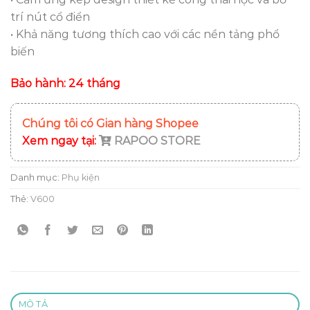
595.000 ₫.
là:
trí nút cổ điển
485.000 ₫.
• Khả năng tương thích cao với các nền tảng phổ
biến
Bảo hành: 24 tháng
Chúng tôi có Gian hàng Shopee
Xem ngay tại:
RAPOO STORE
Danh mục:
Phụ kiện
Thẻ:
V600
MÔ TẢ