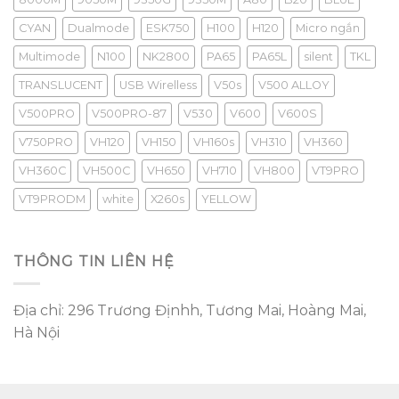
CYAN
Dualmode
ESK750
H100
H120
Micro ngắn
Multimode
N100
NK2800
PA65
PA65L
silent
TKL
TRANSLUCENT
USB Wirelless
V50s
V500 ALLOY
V500PRO
V500PRO-87
V530
V600
V600S
V750PRO
VH120
VH150
VH160s
VH310
VH360
VH360C
VH500C
VH650
VH710
VH800
VT9PRO
VT9PRODM
white
X260s
YELLOW
THÔNG TIN LIÊN HỆ
Địa chỉ: 296 Trương Địnhh, Tương Mai, Hoàng Mai,
Hà Nội