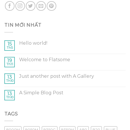
TIN MỚI NHẤT
Hello world!
15
Th5
Welcome to Flatsome
19
Th11
Just another post with A Gallery
13
Th10
A Simple Blog Post
13
Th10
TAGS
8000M
9050M
9350G
9350M
A80
B20
BLUE