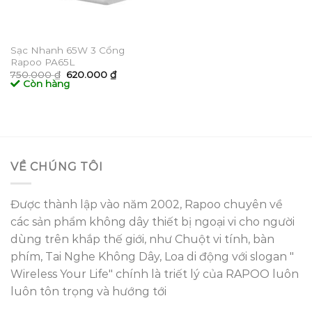
Sạc Nhanh 65W 3 Cổng
Rapoo PA65L
Giá
Giá
750.000
₫
620.000
₫
gốc
hiện
Còn hàng
là:
tại
750.000 ₫.
là:
620.000 ₫.
VỀ CHÚNG TÔI
Được thành lập vào năm 2002, Rapoo chuyên về
các sản phẩm không dây thiết bị ngoại vi cho người
dùng trên khắp thế giới, như Chuột vi tính, bàn
phím, Tai Nghe Không Dây, Loa di động với slogan "
Wireless Your Life" chính là triết lý của RAPOO luôn
luôn tôn trọng và hướng tới