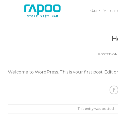
Skip
to
BÀN PHÍM
CHU
content
H
POSTED O
Welcome to WordPress. This is your first post. Edit or 
This entry was posted i