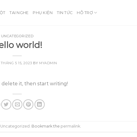
ỘT
TAI NGHE
PHỤ KIỆN
TIN TỨC
HỖ TRỢ
UNCATEGORIZED
ello world!
N
THÁNG 5 15, 2023
BY
MYADMIN
delete it, then start writing!
n
Uncategorized
. Bookmark the
permalink
.