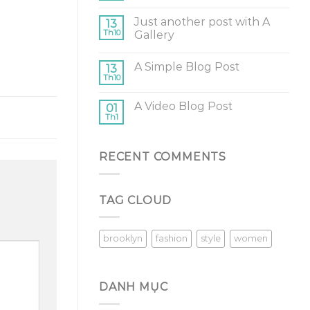
Just another post with A
13
Th10
Gallery
A Simple Blog Post
13
Th10
A Video Blog Post
01
Th1
RECENT COMMENTS
TAG CLOUD
brooklyn
fashion
style
women
DANH MỤC