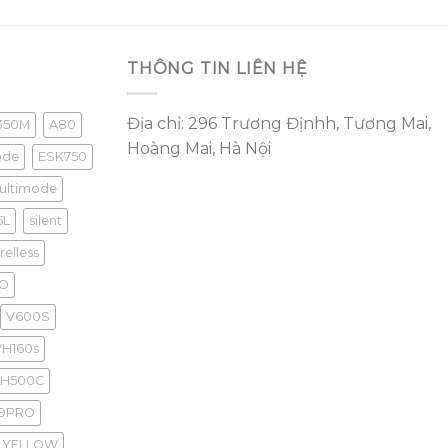
THÔNG TIN LIÊN HỆ
Địa chỉ: 296 Trương Địnhh, Tương Mai,
350M
A80
Hoàng Mai, Hà Nội
ode
ESK750
ultimode
5L
silent
elless
O
V600S
VH160s
H500C
9PRO
YELLOW