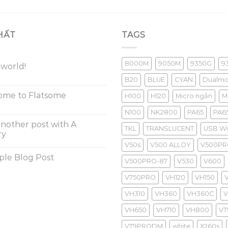
HẤT
TAGS
8000M
9050M
9350G
9
 world!
B20
BLUE
CYAN
Dualm
ome to Flatsome
H100
H120
Micro ngắn
M
N100
NK2800
PA65
PA6
another post with A
TKL
TRANSLUCENT
USB Wir
ry
V50s
V500 ALLOY
V500PR
ple Blog Post
V500PRO-87
V530
V600
V750PRO
VH120
VH150
VH310
VH360
VH360C
V
VH650
VH710
VH800
VT
VT9PRODM
white
X260s