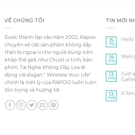
VỀ CHÚNG TÔI
TIN MỚI N
Được thành lập vào năm 2002, Rapoo
Hello
15
chuyên về các sản phẩm không dây
Th5
thiết bị ngoại vi cho người dùng trên
Welc
19
khắp thế giới, như Chuột vi tính, bàn
Th11
phím, Tai Nghe Không Dây, Loa di
Just 
13
động với slogan " Wireless Your Life"
Th10
Galle
chính là triết lý của RAPOO luôn luôn
tôn trọng và hướng tới
A Sim
13
Th10