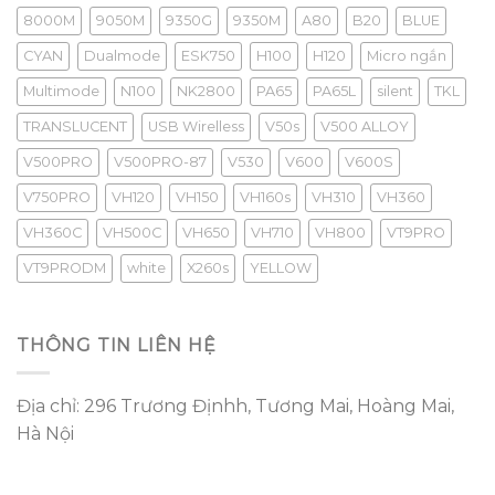
8000M
9050M
9350G
9350M
A80
B20
BLUE
CYAN
Dualmode
ESK750
H100
H120
Micro ngắn
Multimode
N100
NK2800
PA65
PA65L
silent
TKL
TRANSLUCENT
USB Wirelless
V50s
V500 ALLOY
V500PRO
V500PRO-87
V530
V600
V600S
V750PRO
VH120
VH150
VH160s
VH310
VH360
VH360C
VH500C
VH650
VH710
VH800
VT9PRO
VT9PRODM
white
X260s
YELLOW
THÔNG TIN LIÊN HỆ
Địa chỉ: 296 Trương Địnhh, Tương Mai, Hoàng Mai,
Hà Nội