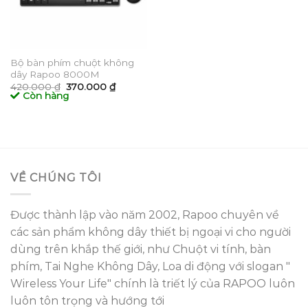
Bộ bàn phím chuột không
dây Rapoo 8000M
Giá
Giá
420.000
₫
370.000
₫
gốc
hiện
Còn hàng
là:
tại
420.000 ₫.
là:
370.000 ₫.
VỀ CHÚNG TÔI
Được thành lập vào năm 2002, Rapoo chuyên về
các sản phẩm không dây thiết bị ngoại vi cho người
dùng trên khắp thế giới, như Chuột vi tính, bàn
phím, Tai Nghe Không Dây, Loa di động với slogan "
Wireless Your Life" chính là triết lý của RAPOO luôn
luôn tôn trọng và hướng tới