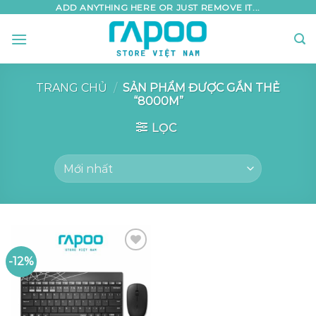
Skip
ADD ANYTHING HERE OR JUST REMOVE IT...
to
content
TRANG CHỦ
/
SẢN PHẨM ĐƯỢC GẮN THẺ
“8000M”
LỌC
-12%
Add to
wishlist