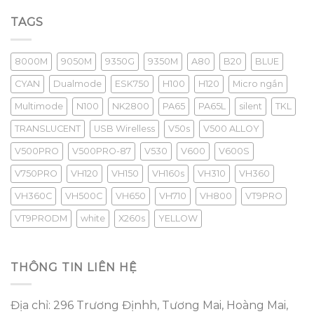
TAGS
8000M
9050M
9350G
9350M
A80
B20
BLUE
CYAN
Dualmode
ESK750
H100
H120
Micro ngắn
Multimode
N100
NK2800
PA65
PA65L
silent
TKL
TRANSLUCENT
USB Wirelless
V50s
V500 ALLOY
V500PRO
V500PRO-87
V530
V600
V600S
V750PRO
VH120
VH150
VH160s
VH310
VH360
VH360C
VH500C
VH650
VH710
VH800
VT9PRO
VT9PRODM
white
X260s
YELLOW
THÔNG TIN LIÊN HỆ
Địa chỉ: 296 Trương Địnhh, Tương Mai, Hoàng Mai,