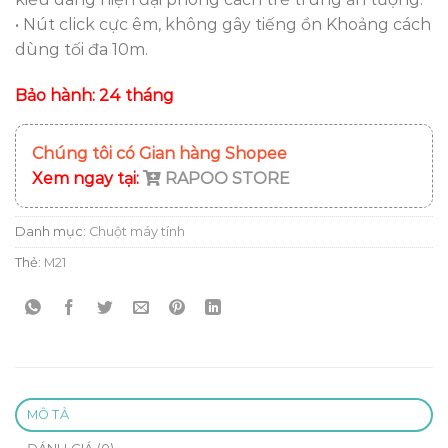
199.000 ₫.
là:
• Nút click cực êm, không gây tiếng ồn Khoảng cách
109.000 ₫.
dùng tối đa 10m.
Bảo hành: 24 tháng
Chúng tôi có Gian hàng Shopee
Xem ngay tại:
RAPOO STORE
Danh mục:
Chuột máy tính
Thẻ:
M21
MÔ TẢ