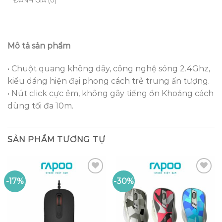
ĐÁNH GIÁ (0)
Mô tả sản phẩm
• Chuột quang không dây, công nghệ sóng 2.4Ghz,
kiểu dáng hiện đại phong cách trẻ trung ấn tượng.
• Nút click cực êm, không gây tiếng ồn Khoảng cách
dùng tối đa 10m.
SẢN PHẨM TƯƠNG TỰ
-17%
-30%
Add to
Add to
wishlist
wishlist