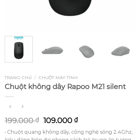
TRANG CHỦ
/
CHUỘT MÁY TÍNH
Chuột không dây Rapoo M21 silent
Giá
Giá
199.000
109.000
₫
₫
gốc
hiện
• Chuột quang không dây, công nghệ sóng 2.4Ghz,
là:
tại
kiểu dáng hiện đại phong cách trẻ trung ấn tượng.