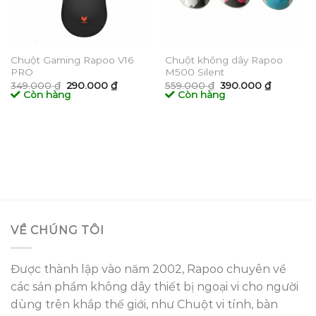
Chuột Gaming Rapoo V16
Chuột không dây Rapoo
PRO
M500 Silent
Giá
Giá
Giá
Giá
349.000
₫
290.000
₫
559.000
₫
390.000
₫
gốc
hiện
gốc
hiện
Còn hàng
Còn hàng
là:
tại
là:
tại
349.000 ₫.
là:
559.000 ₫.
là:
290.000 ₫.
390.000 
VỀ CHÚNG TÔI
Được thành lập vào năm 2002, Rapoo chuyên về
các sản phẩm không dây thiết bị ngoại vi cho người
dùng trên khắp thế giới, như Chuột vi tính, bàn