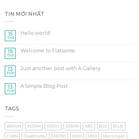
TIN MỚI NHẤT
Hello world!
15
Th5
Welcome to Flatsome
19
Th11
Just another post with A Gallery
13
Th10
A Simple Blog Post
13
Th10
TAGS
8000M
9050M
9350G
9350M
A80
B20
BLUE
CYAN
Dualmode
ESK750
H100
H120
Micro ngắn