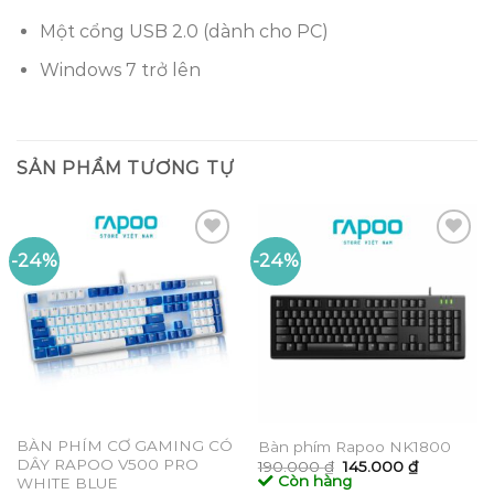
Một cổng USB 2.0 (dành cho PC)
Windows 7 trở lên
SẢN PHẨM TƯƠNG TỰ
-24%
-24%
Add to
Add to
wishlist
wishlist
BÀN PHÍM CƠ GAMING CÓ
Bàn phím Rapoo NK1800
DÂY RAPOO V500 PRO
Giá
Giá
190.000
₫
145.000
₫
gốc
hiện
Còn hàng
WHITE BLUE