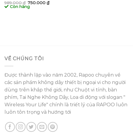
là:
tại
Giá
Giá
989.000
₫
750.000
₫
190.000 ₫.
là:
gốc
hiện
Còn hàng
145.000 ₫
là:
tại
989.000 ₫.
là:
750.000 ₫.
VỀ CHÚNG TÔI
Được thành lập vào năm 2002, Rapoo chuyên về
các sản phẩm không dây thiết bị ngoại vi cho người
dùng trên khắp thế giới, như Chuột vi tính, bàn
phím, Tai Nghe Không Dây, Loa di động với slogan "
Wireless Your Life" chính là triết lý của RAPOO luôn
luôn tôn trọng và hướng tới