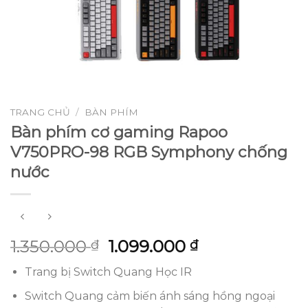
TRANG CHỦ
/
BÀN PHÍM
Bàn phím cơ gaming Rapoo
V750PRO-98 RGB Symphony chống
nước
Giá
Giá
1.350.000
1.099.000
₫
₫
gốc
hiện
Trang bị Switch Quang Học IR
là:
tại
1.350.000 ₫.
là:
Switch Quang cảm biến ánh sáng hồng ngoại