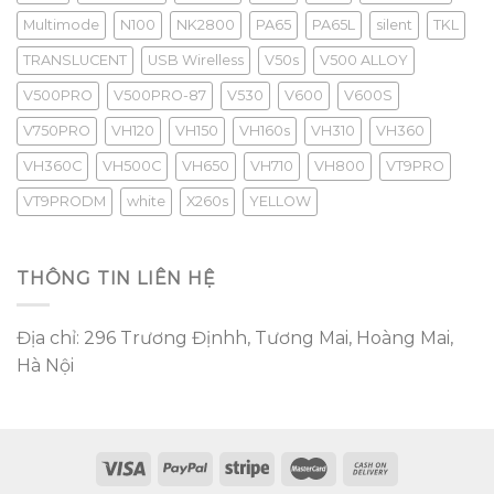
Multimode
N100
NK2800
PA65
PA65L
silent
TKL
TRANSLUCENT
USB Wirelless
V50s
V500 ALLOY
V500PRO
V500PRO-87
V530
V600
V600S
V750PRO
VH120
VH150
VH160s
VH310
VH360
VH360C
VH500C
VH650
VH710
VH800
VT9PRO
VT9PRODM
white
X260s
YELLOW
THÔNG TIN LIÊN HỆ
Địa chỉ: 296 Trương Địnhh, Tương Mai, Hoàng Mai,
Hà Nội